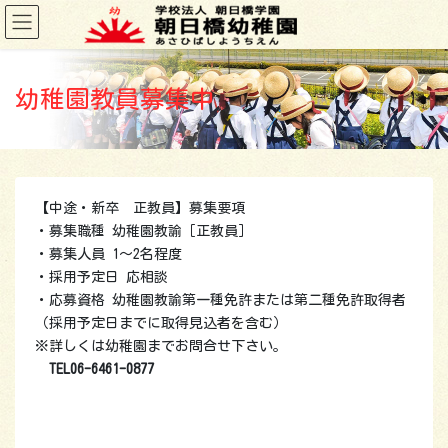
コ
ナ
ン
ビ
テ
ゲ
ン
ー
ツ
シ
幼稚園教員募集中
に
ョ
移
ン
動
に
移
動
【中途・新卒 正教員】募集要項
・募集職種 幼稚園教諭［正教員］
・募集人員 1～2名程度
・採用予定日 応相談
・応募資格 幼稚園教諭第一種免許または第二種免許取得者
（採用予定日までに取得見込者を含む）
※詳しくは幼稚園までお問合せ下さい。
TEL06-6461-0877